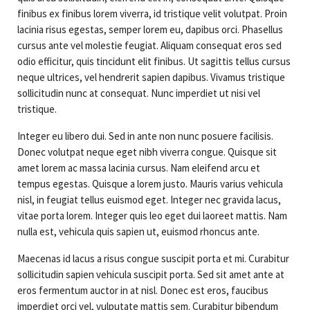
finibus ex finibus lorem viverra, id tristique velit volutpat. Proin
lacinia risus egestas, semper lorem eu, dapibus orci. Phasellus
cursus ante vel molestie feugiat. Aliquam consequat eros sed
odio efficitur, quis tincidunt elit finibus. Ut sagittis tellus cursus
neque ultrices, vel hendrerit sapien dapibus. Vivamus tristique
sollicitudin nunc at consequat. Nunc imperdiet ut nisi vel
tristique.
Integer eu libero dui. Sed in ante non nunc posuere facilisis.
Donec volutpat neque eget nibh viverra congue. Quisque sit
amet lorem ac massa lacinia cursus. Nam eleifend arcu et
tempus egestas. Quisque a lorem justo. Mauris varius vehicula
nisl, in feugiat tellus euismod eget. Integer nec gravida lacus,
vitae porta lorem. Integer quis leo eget dui laoreet mattis. Nam
nulla est, vehicula quis sapien ut, euismod rhoncus ante.
Maecenas id lacus a risus congue suscipit porta et mi. Curabitur
sollicitudin sapien vehicula suscipit porta. Sed sit amet ante at
eros fermentum auctor in at nisl. Donec est eros, faucibus
imperdiet orci vel, vulputate mattis sem. Curabitur bibendum