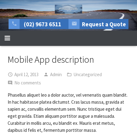
(02) 9673 6511
Request a Quote
HOME
Mobile App description
About Us
April 12, 2013
Admin
Uncategorized
All mechanical repairs
No comments
Tyre Centre
Phasellus aliquet leo a dolor auctor, vel venenatis quam blandit.
In hac habitasse platea dictumst. Cras lacus massa, gravida at
Rego Inspections
sapien ac, convallis elementum sem. Nunc tristique eget dui
eget gravida. Etiam aliquam porttitor augue a malesuada.
More Services
Curabitur in mollis arcu, eu blandit ex. Mauris erat metus,
dapibus id felis et, fermentum porttitor massa.