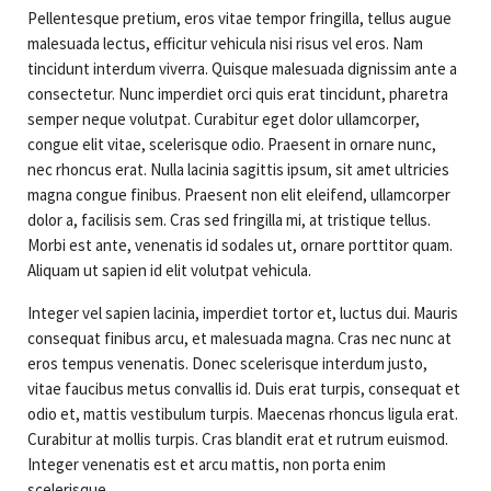
Contact Us
Logbook Servicing
Pellentesque pretium, eros vitae tempor fringilla, tellus augue
malesuada lectus, efficitur vehicula nisi risus vel eros. Nam
Brake & Clutch
tincidunt interdum viverra. Quisque malesuada dignissim ante a
consectetur. Nunc imperdiet orci quis erat tincidunt, pharetra
Exhaust Repairs
semper neque volutpat. Curabitur eget dolor ullamcorper,
congue elit vitae, scelerisque odio. Praesent in ornare nunc,
Auto Electrical
nec rhoncus erat. Nulla lacinia sagittis ipsum, sit amet ultricies
magna congue finibus. Praesent non elit eleifend, ullamcorper
Suspension & Steering
dolor a, facilisis sem. Cras sed fringilla mi, at tristique tellus.
Morbi est ante, venenatis id sodales ut, ornare porttitor quam.
Transmission Service
Aliquam ut sapien id elit volutpat vehicula.
Integer vel sapien lacinia, imperdiet tortor et, luctus dui. Mauris
consequat finibus arcu, et malesuada magna. Cras nec nunc at
eros tempus venenatis. Donec scelerisque interdum justo,
vitae faucibus metus convallis id. Duis erat turpis, consequat et
odio et, mattis vestibulum turpis. Maecenas rhoncus ligula erat.
Curabitur at mollis turpis. Cras blandit erat et rutrum euismod.
Integer venenatis est et arcu mattis, non porta enim
scelerisque.