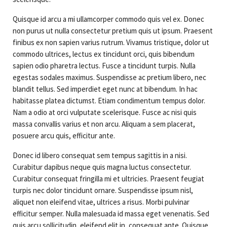
Quisque id arcu a mi ullamcorper commodo quis vel ex. Donec
non purus ut nulla consectetur pretium quis ut ipsum. Praesent
finibus ex non sapien varius rutrum. Vivamus tristique, dolor ut
commodo ultrices, lectus ex tincidunt orci, quis bibendum
sapien odio pharetra lectus. Fusce a tincidunt turpis. Nulla
egestas sodales maximus. Suspendisse ac pretium libero, nec
blandit tellus. Sed imperdiet eget nunc at bibendum. In hac
habitasse platea dictumst. Etiam condimentum tempus dolor.
Nam a odio at orci vulputate scelerisque. Fusce ac nisi quis
massa convallis varius et non arcu. Aliquam a sem placerat,
posuere arcu quis, efficitur ante.
Donec id libero consequat sem tempus sagittis in a nisi.
Curabitur dapibus neque quis magna luctus consectetur.
Curabitur consequat fringilla mi et ultricies. Praesent feugiat
turpis nec dolor tincidunt ornare. Suspendisse ipsum nisl,
aliquet non eleifend vitae, ultrices a risus. Morbi pulvinar
efficitur semper. Nulla malesuada id massa eget venenatis. Sed
quis arcu sollicitudin, eleifend elit in, consequat ante. Quisque